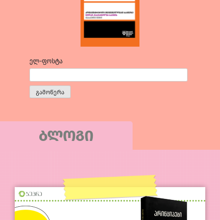
ელ-ფოსტა