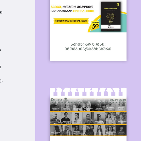
ი
საჩუქრად წიგნი:
,
ინოვაცია@სამსახური
ო
,