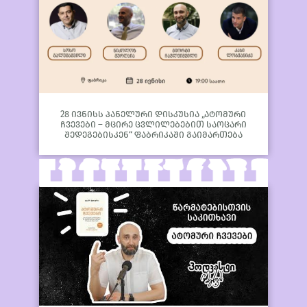
28 ივნისს პანელური დისკუსია „ატომური
ჩვევები – მცირე ცვლილებებით საოცარი
შედეგებისკენ“ ფაბრიკაში გაიმართება